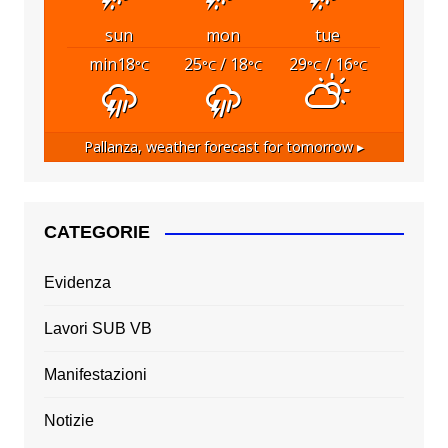
sun
mon
tue
min18
25
/ 18
29
/ 16
°C
°C
°C
°C
°C
Pallanza,
weather forecast for tomorrow ▸
CATEGORIE
Evidenza
Lavori SUB VB
Manifestazioni
Notizie