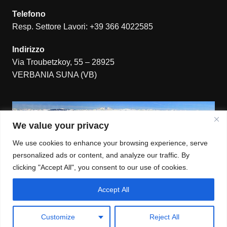
Telefono
Resp. Settore Lavori: +39 366 4022585
Indirizzo
Via Troubetzkoy, 55 – 28925
VERBANIA SUNA (VB)
We value your privacy
We use cookies to enhance your browsing experience, serve
personalized ads or content, and analyze our traffic. By
clicking "Accept All", you consent to our use of cookies.
© 2022 ASSOCIAZIONE SUB VERBANIA ODV ⎟ Via
Accept All
Troubetzkoy, 55 – 28925 – VERBANIA SUNA (VB) ⎟ P. IVA:
00299370031 - Numero REA: VB–183911
Customize
Reject All