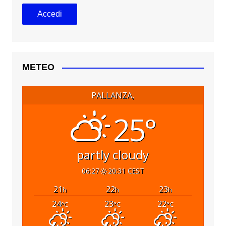
METEO
PALLANZA,
25°
partly cloudy
06:27
20:31 CEST
21
22
23
h
h
h
24
23
22
°C
°C
°C