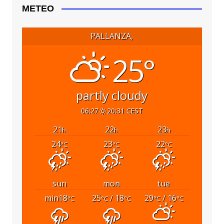
METEO
PALLANZA,
25°
partly cloudy
06:27
20:31 CEST
21
22
23
h
h
h
24
23
22
°C
°C
°C
sun
mon
tue
min18
25
/ 18
29
/ 16
°C
°C
°C
°C
°C