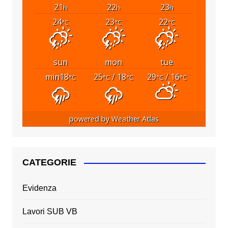
21
22
23
h
h
h
24
23
22
°C
°C
°C
sun
mon
tue
min18
25
/ 18
29
/ 16
°C
°C
°C
°C
°C
powered by
Weather Atlas
CATEGORIE
Evidenza
Lavori SUB VB