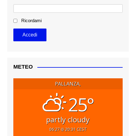
Ricordami
METEO
PALLANZA,
25°
partly cloudy
06:27
20:31 CEST