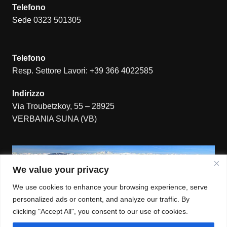
Telefono
Sede 0323 501305
Telefono
Resp. Settore Lavori: +39 366 4022585
Indirizzo
Via Troubetzkoy, 55 – 28925
VERBANIA SUNA (VB)
We value your privacy
We use cookies to enhance your browsing experience, serve
personalized ads or content, and analyze our traffic. By
clicking "Accept All", you consent to our use of cookies.