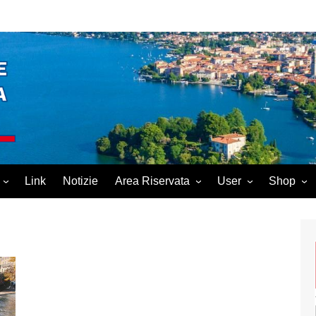
Link
Notizie
Area Riservata
User
Shop
Scuola
Login
Carrello
Gestione
Logout
ica
Password Reset
ione Civile
Account
Register