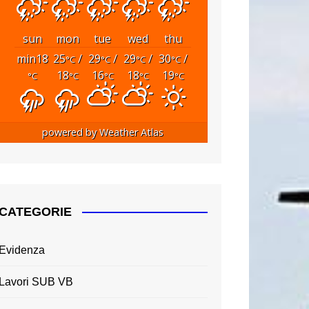
sun
mon
tue
wed
thu
min18
25
/
29
/
29
/
30
/
°C
°C
°C
°C
18
16
18
19
°C
°C
°C
°C
°C
powered by
Weather Atlas
CATEGORIE
Evidenza
Lavori SUB VB