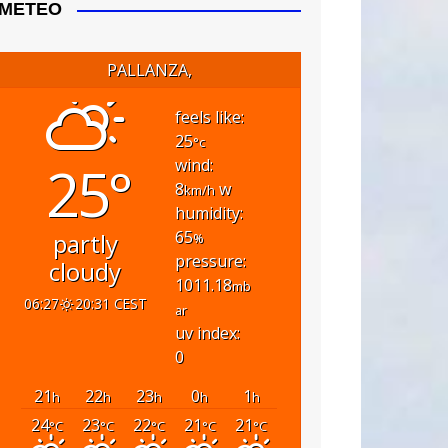
METEO
PALLANZA,
feels like:
25
°c
25°
wind:
8
w
km/h
humidity:
65
partly
%
pressure:
cloudy
1011.18
mb
06:27
20:31 CEST
ar
uv index:
0
21
22
23
0
1
h
h
h
h
h
24
23
22
21
21
°C
°C
°C
°C
°C