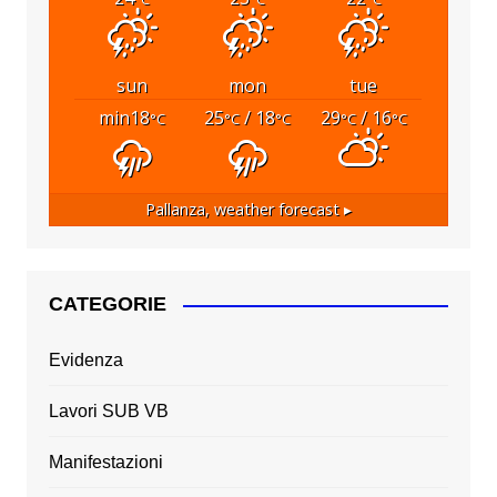
sun
mon
tue
min18
25
/ 18
29
/ 16
°C
°C
°C
°C
°C
Pallanza,
weather forecast ▸
CATEGORIE
Evidenza
Lavori SUB VB
Manifestazioni