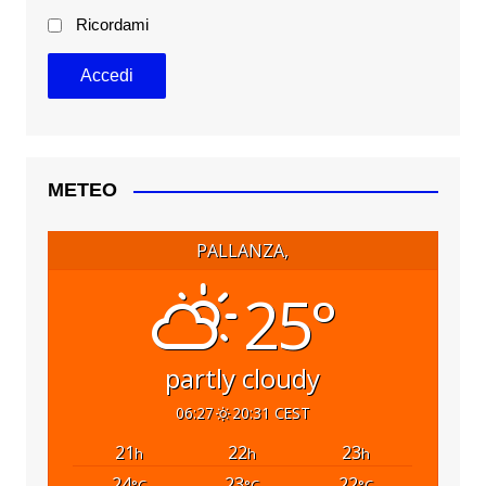
Ricordami
METEO
PALLANZA,
25°
partly cloudy
06:27
20:31 CEST
21
22
23
h
h
h
24
23
22
°C
°C
°C