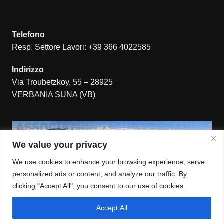
Telefono
Resp. Settore Lavori: +39 366 4022585
Indirizzo
Via Troubetzkoy, 55 – 28925
VERBANIA SUNA (VB)
We value your privacy
We use cookies to enhance your browsing experience, serve
personalized ads or content, and analyze our traffic. By
clicking "Accept All", you consent to our use of cookies.
© 2022 ASSOCIAZIONE SUB VERBANIA ODV ⎟ Via
Accept All
Troubetzkoy, 55 – 28925 – VERBANIA SUNA (VB) ⎟ P. IVA: