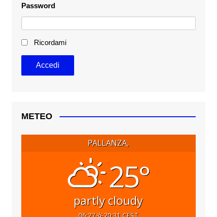
Password
Ricordami
METEO
PALLANZA,
25°
partly cloudy
06:27
20:31 CEST