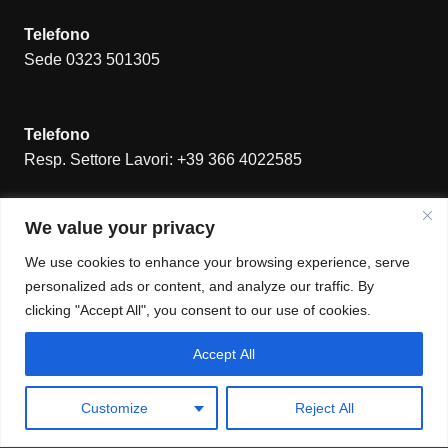
Telefono
Sede 0323 501305
Telefono
Resp. Settore Lavori: +39 366 4022585
Indirizzo
We value your privacy
Via Troubetzkoy, 55 – 28925
VERBANIA SUNA (VB)
We use cookies to enhance your browsing experience, serve
personalized ads or content, and analyze our traffic. By
clicking "Accept All", you consent to our use of cookies.
Accept All
Customize
Reject All