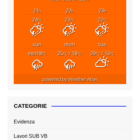
21
22
23
h
h
h
24
23
22
°C
°C
°C
sun
mon
tue
min18
25
/ 18
29
/ 16
°C
°C
°C
°C
°C
powered by
Weather Atlas
CATEGORIE
Evidenza
Lavori SUB VB