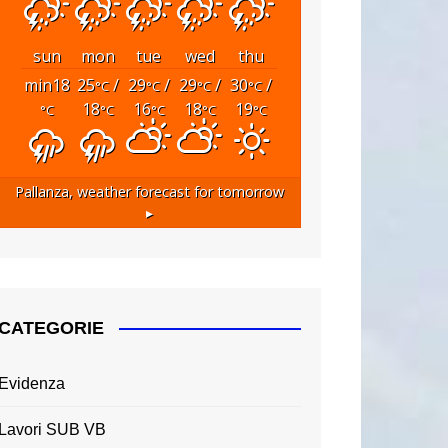
sun
mon
tue
wed
thu
min18
25
/
29
/
29
/
30
/
°C
°C
°C
°C
18
16
18
19
°C
°C
°C
°C
°C
Pallanza,
weather forecast for tomorrow
▸
CATEGORIE
Evidenza
Lavori SUB VB