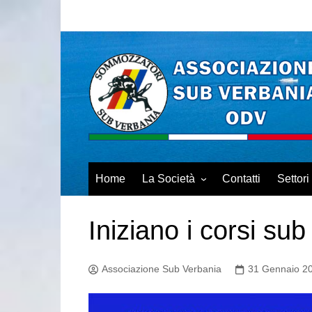
Salta
al
contenuto
Home
La Società
Contatti
Settori
Chi siamo
Scuola
Iniziano i corsi sub
Istituzionale
Lavori
INFORMATIVA
Logist
TRATTAMENTO DATI
Associazione Sub Verbania
31 Gennaio 2
Protez
PERSONALI