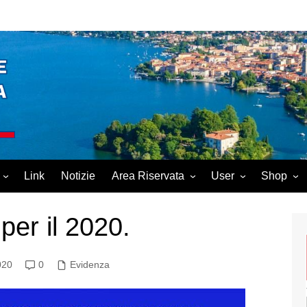
Link
Notizie
Area Riservata
User
Shop
Scuola
Login
Carrello
 per il 2020.
Gestione
Logout
ica
Password Reset
020
0
Evidenza
ione Civile
Account
Register