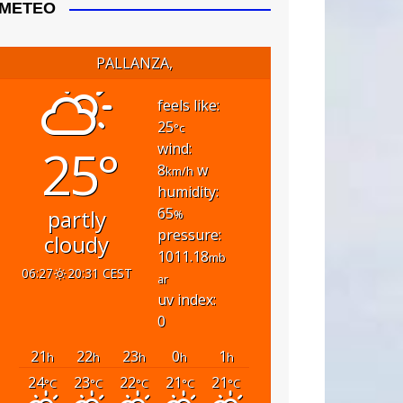
METEO
PALLANZA,
feels like:
25
°c
25°
wind:
8
w
km/h
humidity:
65
partly
%
pressure:
cloudy
1011.18
mb
06:27
20:31 CEST
ar
uv index:
0
21
22
23
0
1
h
h
h
h
h
24
23
22
21
21
°C
°C
°C
°C
°C