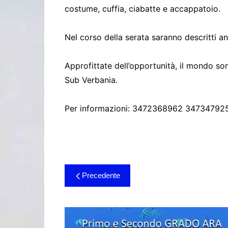
costume, cuffia, ciabatte e accappatoio.
Nel corso della serata saranno descritti anc
Approfittate dell’opportunità, il mondo s
Sub Verbania.
Per informazioni: 3472368962 34734792
Navigazione
Precedente
articoli